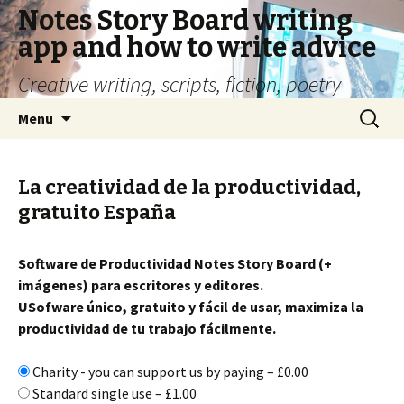
Notes Story Board writing
app and how to write advice
Creative writing, scripts, fiction, poetry
Skip
Search
Menu
to
for:
content
La creatividad de la productividad,
gratuito España
Software de Productividad Notes Story Board (+
imágenes) para escritores y editores.
USofware único, gratuito y fácil de usar, maximiza la
productividad de tu trabajo fácilmente.
Charity - you can support us by paying
–
£0.00
Standard single use
–
£1.00